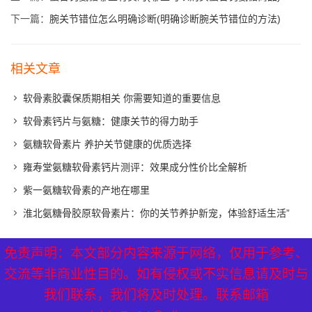
下一篇：
腕关节错位怎么明确诊断(明确诊断腕关节错位的方法)
相关文章
软骨素胶囊保质期相关 你需要知道的重要信息
软骨素钙片与氨糖：健康关节的得力助手
氨糖软骨素片 养护关节健康的优质选择
雍寿堂氨糖软骨素钙片测评：效果成分性价比全解析
紫一氨糖软骨素的产地在哪里
淮北氨糖骨胶原软骨素片：你的关节养护新宠，体验舒适生活”
免责声明：本文部分内容来源于网络，仅用于参考、
免责声明：本文部分内容来源于网络，仅用于参考、
XML地图
|
网站地图
|
热点关注
交流等非商业性目的。如有侵权或不实信息请及时与
交流等非商业性目的。如有侵权或不实信息请及时与
我们联系，我们将及时处理。联系邮箱
我们联系，我们将及时处理。联系邮箱