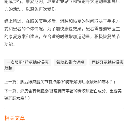
跑或步行。康复期内，尽量避免站立和快跑等大运动量和高压
力的活动，以避免再次受伤。
综上所述，在膝关节手术后，消肿和恢复的时间取决于手术方
式和患者的个体情况。为了加快康复效果，患者需要遵守医生
的康复方案和建议，在合适的时候增加运动量，积极恢复关节
功能。
一次服用4粒氨糖软骨素
氨糖软骨含钾吗
西班牙氨糖软骨素
凝胶
上一篇：
脚后跟麻腿关节有点酸(如何缓解脚后跟酸痛和麻木？)
下一篇：
虾皮含有骨胶原(虾皮拥有丰富的骨胶原蛋白成分：重要美
容护肤元素！)
相关文章