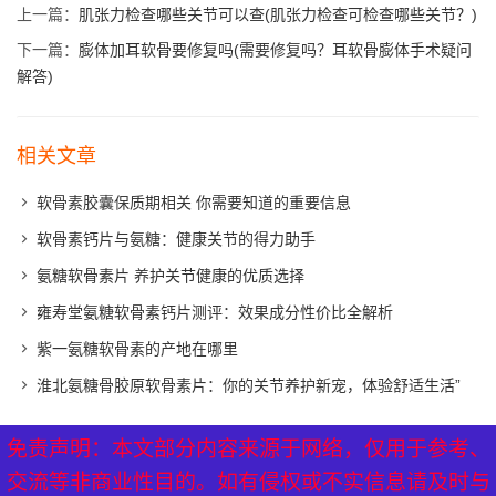
上一篇：
肌张力检查哪些关节可以查(肌张力检查可检查哪些关节？)
下一篇：
膨体加耳软骨要修复吗(需要修复吗？耳软骨膨体手术疑问
解答)
相关文章
软骨素胶囊保质期相关 你需要知道的重要信息
软骨素钙片与氨糖：健康关节的得力助手
氨糖软骨素片 养护关节健康的优质选择
雍寿堂氨糖软骨素钙片测评：效果成分性价比全解析
紫一氨糖软骨素的产地在哪里
淮北氨糖骨胶原软骨素片：你的关节养护新宠，体验舒适生活”
免责声明：本文部分内容来源于网络，仅用于参考、
免责声明：本文部分内容来源于网络，仅用于参考、
XML地图
|
网站地图
|
热点关注
交流等非商业性目的。如有侵权或不实信息请及时与
交流等非商业性目的。如有侵权或不实信息请及时与