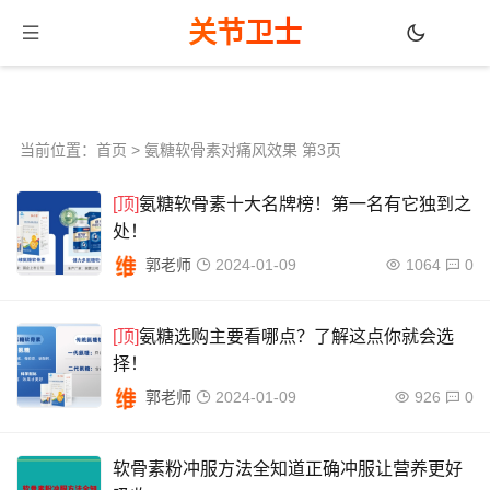
关节卫士
当前位置：
首页
> 氨糖软骨素对痛风效果 第3页
[顶]
氨糖软骨素十大名牌榜！第一名有它独到之
处！
郭老师
2024-01-09
1064
0
[顶]
氨糖选购主要看哪点？了解这点你就会选
择！
郭老师
2024-01-09
926
0
软骨素粉冲服方法全知道正确冲服让营养更好