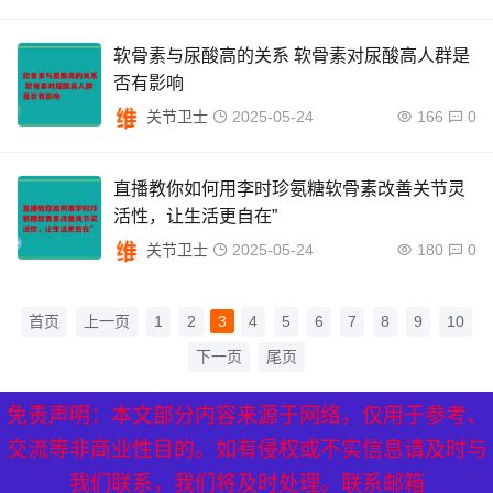
软骨素与尿酸高的关系 软骨素对尿酸高人群是
否有影响
关节卫士
2025-05-24
166
0
直播教你如何用李时珍氨糖软骨素改善关节灵
活性，让生活更自在”
关节卫士
2025-05-24
180
0
首页
上一页
1
2
3
4
5
6
7
8
9
10
下一页
尾页
免责声明：本文部分内容来源于网络，仅用于参考、
XML地图
|
网站地图
|
热点关注
交流等非商业性目的。如有侵权或不实信息请及时与
我们联系，我们将及时处理。联系邮箱