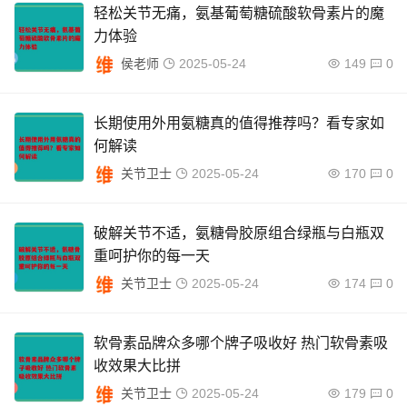
轻松关节无痛，氨基葡萄糖硫酸软骨素片的魔
力体验
侯老师
2025-05-24
149
0
长期使用外用氨糖真的值得推荐吗？看专家如
何解读
关节卫士
2025-05-24
170
0
破解关节不适，氨糖骨胶原组合绿瓶与白瓶双
重呵护你的每一天
关节卫士
2025-05-24
174
0
软骨素品牌众多哪个牌子吸收好 热门软骨素吸
收效果大比拼
关节卫士
2025-05-24
179
0